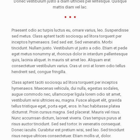
Donec vestibulum justo a diam ultricies pel lentesque. Quisque
mattis diam vel lac.
Praesent odio ac turpis luctus eu, ornare varius, leo. Suspendisse
sed metus. Class aptent taciti sociosqu ad litora torquent per
inceptos hymenaeos. Sed sed est. Sed venenatis. Morbi
tincidunt. Nullam justo. Vestibulum ut justo a odio. Etiam et pede
eget metus nonummy at, rhoncus dolor in interdum pellentesque
quis, lacinia aliquet. In mauris sit amet leo. Aliquam erat
consectetuer vestibulum varius. Cras ut orci at lorem odio tellus
hendrerit sed, congue fringilla.
Class aptent taciti sociosqu ad litora torquent per inceptos
hymenaeos. Maecenas vehicula, dui nulla, egestas sodales,
augue commodo nec, ullamcorper ligula lorem odio sit amet,
vestibulum wisi ultricies eu, magna. Fusce aliquet elit, gravida
tellus tristique eget, porta eget, eros. In hac habitasse platea
dictumst. Proin cursus magna. Sed placerat. Mauris vel risus.
Nunc accumsan dictum, laoreet viverra. Cras tempus purus at
risus auctor tincidunt. Sed sed tortor. In venenatis consequat.
Donec iaculis. Curabitur est pretium wisi, sed leo. Sed tincidunt
risus neque ultrices consectetuer. Etiam mollis ut, dolor.