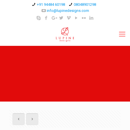
+91 94484 60198
08048901298
info@lupinedesigns.com